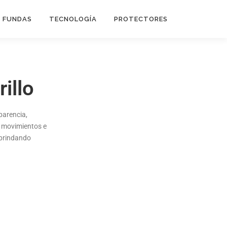
FUNDAS
TECNOLOGÍA
PROTECTORES
Flip Cover
illo
Trípodes
parencia,
Soportes
s movimientos e
Headsets Gamer
 brindando
Headsets Inalambricos
Smartwatches
Auriculares TWS
Cargadores