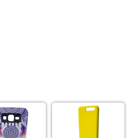
Auriculares con Cable
Amplificadores
Cables
Aros de luz
Repuestos