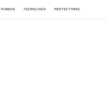
FUNDAS
TECNOLOGÍA
PROTECTORES
Flip Cover
Trípodes
Soportes
Headsets Gamer
Headsets Inalambricos
Smartwatches
Auriculares TWS
Cargadores