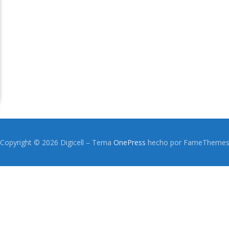
Copyright © 2026 Digicell
–
Tema
OnePress
hecho por FameTheme