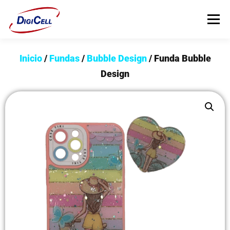
Menú
Inicio
/
Fundas
/
Bubble Design
/ Funda Bubble
INICIO
>>> ¡FUNDAS MAGNET! <<<
FUNDAS
Design
TECNOLOGÍA
PROTECTORES
Flip Cover
Trípodes
Soportes
Headsets Gamer