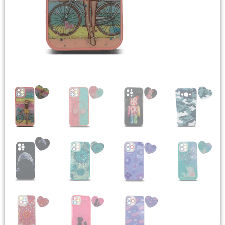
Headsets Inalambricos
Smartwatches
Auriculares TWS
Cargadores
Auriculares con Cable
Amplificadores
Cables
Aros de luz
Repuestos