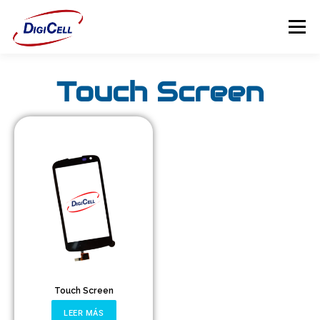
Menú
Touch Screen
INICIO
>>> ¡FUNDAS MAGNET! <<<
FUNDAS
TECNOLOGÍA
PROTECTORES
Flip Cover
Trípodes
Soportes
Touch Screen
Headsets Gamer
LEER MÁS