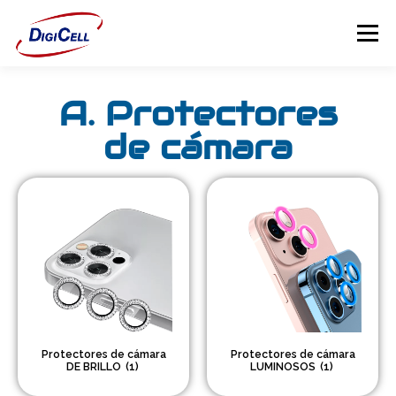
Menú
A. Protectores
INICIO
>>> ¡FUNDAS MAGNET! <<<
FUNDAS
de cámara
TECNOLOGÍA
PROTECTORES
Flip Cover
Trípodes
Soportes
Protectores de cámara
Protectores de cámara
DE BRILLO
(1)
LUMINOSOS
(1)
Headsets Gamer