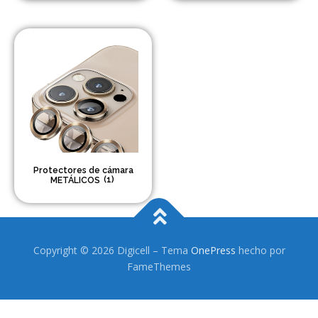
Headsets Inalambricos
Smartwatches
Auriculares TWS
Cargadores
Auriculares con Cable
Amplificadores
Protectores de cámara
METÁLICOS
(1)
Cables
Aros de luz
Copyright © 2026 Digicell
–
Tema
OnePress
hecho por
Repuestos
FameThemes