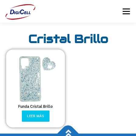
Menú
Cristal Brillo
INICIO
>>> ¡FUNDAS MAGNET! <<<
FUNDAS
TECNOLOGÍA
PROTECTORES
Flip Cover
Trípodes
Funda Cristal Brillo
Soportes
LEER MÁS
Headsets Gamer