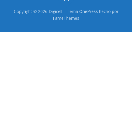
Headsets Inalambricos
Copyright © 2026 Digicell
–
Tema
OnePress
hecho por
Smartwatches
FameThemes
Auriculares TWS
Cargadores
Auriculares con Cable
Amplificadores
Cables
Aros de luz
Repuestos