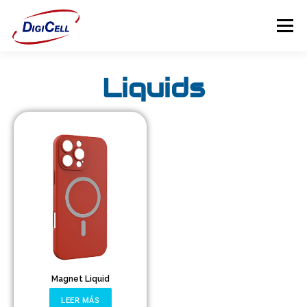
Menú
Liquids
INICIO
>>> ¡FUNDAS MAGNET! <<<
FUNDAS
TECNOLOGÍA
PROTECTORES
Flip Cover
Trípodes
Soportes
Magnet Liquid
Headsets Gamer
LEER MÁS