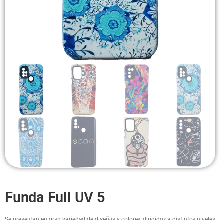
Headsets Inalambricos
Smartwatches
Auriculares TWS
Cargadores
Auriculares con Cable
Amplificadores
Cables
Aros de luz
Repuestos
Funda Full UV 5
Se presentan en gran variedad de diseños y colores, dirigidos a distintos niveles