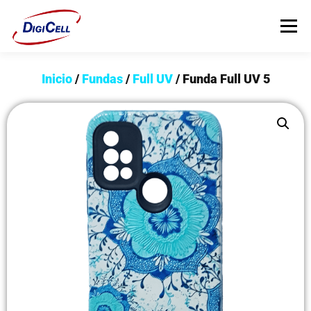
Menú
Inicio
/
Fundas
/
Full UV
/ Funda Full UV 5
INICIO
>>> ¡FUNDAS MAGNET! <<<
FUNDAS
TECNOLOGÍA
PROTECTORES
Flip Cover
Trípodes
Soportes
Headsets Gamer