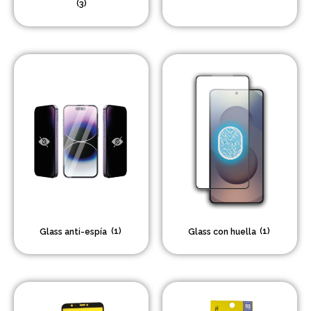
(3)
Headsets Inalambricos
Smartwatches
Auriculares TWS
Cargadores
Auriculares con Cable
Amplificadores
Cables
Aros de luz
Glass anti-espía
(1)
Glass con huella
(1)
Repuestos