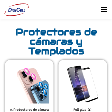
Menú
Protectores de
INICIO
>>> ¡FUNDAS MAGNET! <<<
FUNDAS
cámaras y
TECNOLOGÍA
Templados
PROTECTORES
Flip Cover
Trípodes
Soportes
Headsets Gamer
A. Protectores de cámara
Full glue
(1)