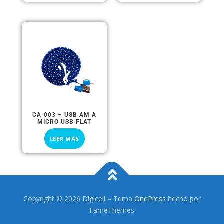
CA-003 – USB AM A
MICRO USB FLAT
LEER MÁS
Copyright © 2026 Digicell
–
Tema
OnePress
hecho por
FameThemes