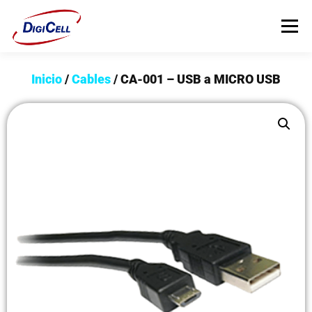
Menú
Inicio
/
Cables
/ CA-001 – USB a MICRO USB
INICIO
>>> ¡FUNDAS MAGNET! <<<
FUNDAS
TECNOLOGÍA
PROTECTORES
Flip Cover
Trípodes
Soportes
Headsets Gamer