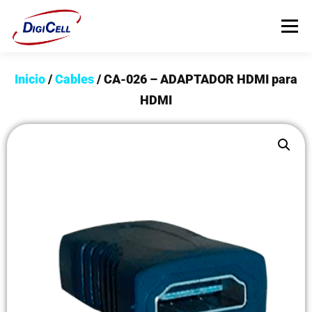
Menú
Inicio
/
Cables
/ CA-026 – ADAPTADOR HDMI para
INICIO
>>> ¡FUNDAS MAGNET! <<<
FUNDAS
HDMI
TECNOLOGÍA
PROTECTORES
Flip Cover
Trípodes
Soportes
Headsets Gamer