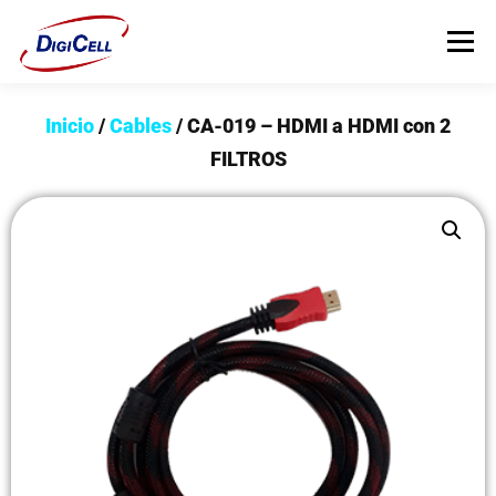
Menú
Inicio
/
Cables
/ CA-019 – HDMI a HDMI con 2
INICIO
>>> ¡FUNDAS MAGNET! <<<
FUNDAS
FILTROS
TECNOLOGÍA
PROTECTORES
Flip Cover
Trípodes
Soportes
Headsets Gamer