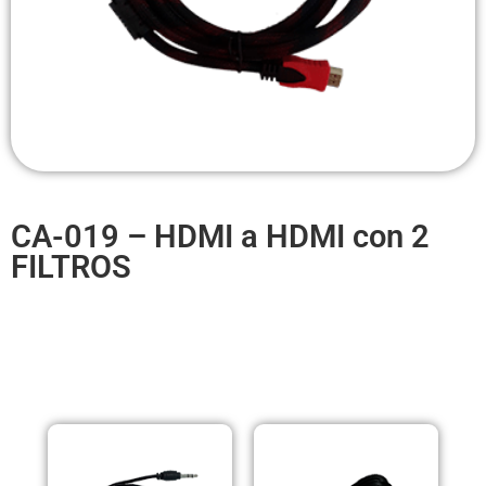
Headsets Inalambricos
Smartwatches
Auriculares TWS
Cargadores
Auriculares con Cable
CA-019 – HDMI a HDMI con 2
Amplificadores
FILTROS
Cables
Aros de luz
PRODUCTOS RELACIONADOS
Repuestos