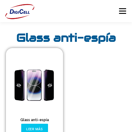
Menú
Glass anti-espía
INICIO
>>> ¡FUNDAS MAGNET! <<<
FUNDAS
TECNOLOGÍA
PROTECTORES
Flip Cover
Trípodes
Soportes
Glass anti-espía
Headsets Gamer
LEER MÁS