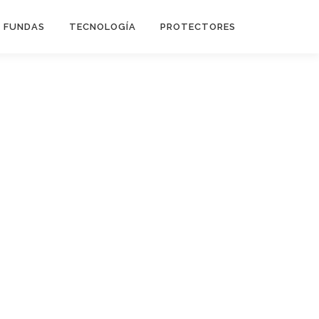
FUNDAS
TECNOLOGÍA
PROTECTORES
Flip Cover
Trípodes
Soportes
Headsets Gamer
Headsets Inalambricos
Smartwatches
Auriculares TWS
Cargadores