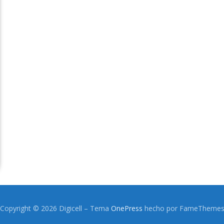
Copyright © 2026 Digicell
–
Tema
OnePress
hecho por FameTheme