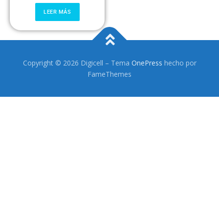
Headsets Inalambricos
LEER MÁS
Smartwatches
Auriculares TWS
Copyright © 2026 Digicell
–
Tema
OnePress
hecho por
Cargadores
FameThemes
Auriculares con Cable
Amplificadores
Cables
Aros de luz
Repuestos