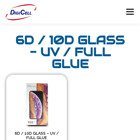
Menú
6D / 10D GLASS
INICIO
>>> ¡FUNDAS MAGNET! <<<
FUNDAS
- UV / FULL
TECNOLOGÍA
PROTECTORES
GLUE
Flip Cover
Trípodes
Soportes
Headsets Gamer
6D / 10D GLASS – UV /
FULL GLUE