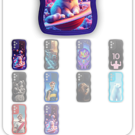
Headsets Inalambricos
Smartwatches
Auriculares TWS
Cargadores
Auriculares con Cable
Amplificadores
Cables
Aros de luz
Repuestos