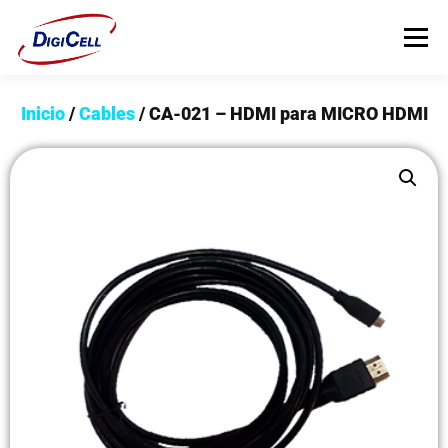
Menú
Inicio
/
Cables
/ CA-021 – HDMI para MICRO HDMI
INICIO
>>> ¡FUNDAS MAGNET! <<<
FUNDAS
TECNOLOGÍA
PROTECTORES
Flip Cover
Trípodes
Soportes
Headsets Gamer