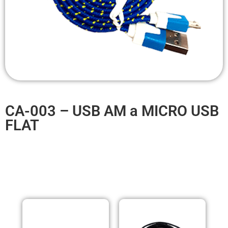
Headsets Inalambricos
Smartwatches
Auriculares TWS
Cargadores
Auriculares con Cable
CA-003 – USB AM a MICRO USB
Amplificadores
FLAT
Cables
Aros de luz
PRODUCTOS RELACIONADOS
Repuestos