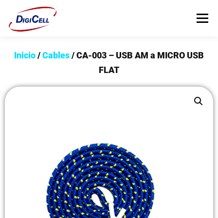
Menú
Inicio
/
Cables
/ CA-003 – USB AM a MICRO USB
INICIO
>>> ¡FUNDAS MAGNET! <<<
FUNDAS
FLAT
TECNOLOGÍA
PROTECTORES
Flip Cover
Trípodes
Soportes
Headsets Gamer