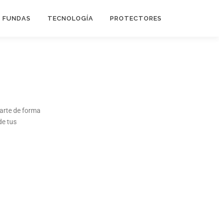
FUNDAS
TECNOLOGÍA
PROTECTORES
Flip Cover
Trípodes
arte de forma
Soportes
de tus
Headsets Gamer
Headsets Inalambricos
Smartwatches
Auriculares TWS
Cargadores