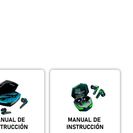
Auriculares con Cable
Amplificadores
Cables
Aros de luz
Repuestos