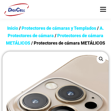
Menú
Inicio
/
Protectores de cámaras y Templados
/
A.
INICIO
>>> ¡FUNDAS MAGNET! <<<
FUNDAS
Protectores de cámara
/
Protectores de cámara
METÁLICOS
/ Protectores de cámara METÁLICOS
TECNOLOGÍA
PROTECTORES
Flip Cover
Trípodes
Soportes
Headsets Gamer