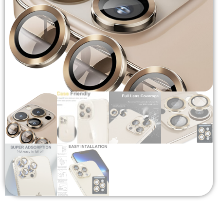
Headsets Inalambricos
Smartwatches
Auriculares TWS
Cargadores
Auriculares con Cable
Amplificadores
Cables
Aros de luz
Repuestos