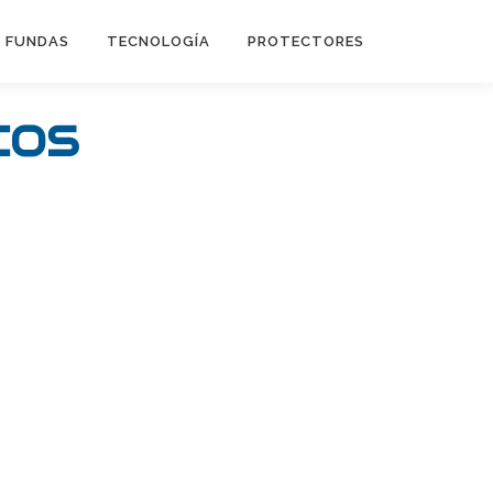
FUNDAS
TECNOLOGÍA
PROTECTORES
COS
Flip Cover
Trípodes
Soportes
Headsets Gamer
Headsets Inalambricos
Smartwatches
Auriculares TWS
Cargadores