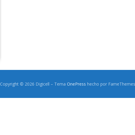
Copyright © 2026 Digicell
–
Tema
OnePress
hecho por FameTheme