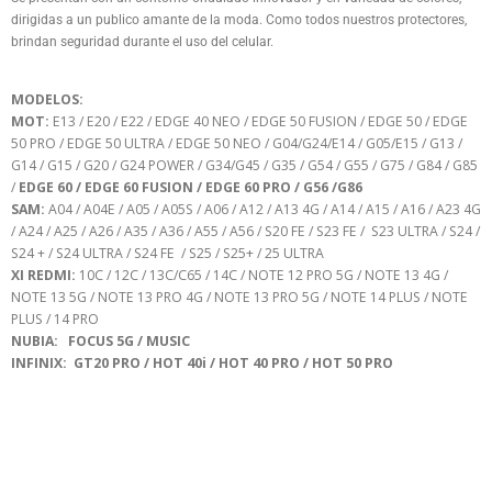
dirigidas a un publico amante de la moda. Como todos nuestros protectores,
brindan seguridad durante el uso del celular.
MODELOS:
MOT:
E13 / E20 / E22 / EDGE 40 NEO / EDGE 50 FUSION / EDGE 50 / EDGE
50 PRO / EDGE 50 ULTRA / EDGE 50 NEO / G04/G24/E14 / G05/E15 / G13 /
G14 / G15 / G20 / G24 POWER / G34/G45 / G35 / G54 / G55 / G75 / G84 / G85
/
EDGE 60 / EDGE 60 FUSION / EDGE 60 PRO / G56 /G86
SAM:
A04 / A04E / A05 / A05S / A06 / A12 / A13 4G / A14 / A15 / A16 / A23 4G
/ A24 / A25 / A26 / A35 / A36 / A55 / A56 / S20 FE / S23 FE / S23 ULTRA / S24 /
S24 + / S24 ULTRA / S24 FE / S25 / S25+ / 25 ULTRA
XI REDMI:
10C / 12C / 13C/C65 / 14C / NOTE 12 PRO 5G / NOTE 13 4G /
NOTE 13 5G / NOTE 13 PRO 4G / NOTE 13 PRO 5G / NOTE 14 PLUS / NOTE
PLUS / 14 PRO
NUBIA: FOCUS 5G / MUSIC
INFINIX: GT20 PRO / HOT 40i / HOT 40 PRO / HOT 50 PRO
PRODUCTOS RELACIONADOS