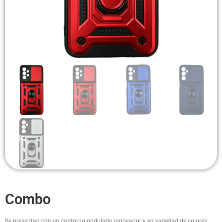
Headsets Inalambricos
Smartwatches
Auriculares TWS
Cargadores
Auriculares con Cable
Amplificadores
Cables
Aros de luz
Repuestos
Combo
Se presentan con un contorno ondulado innovador y en variedad de colores,