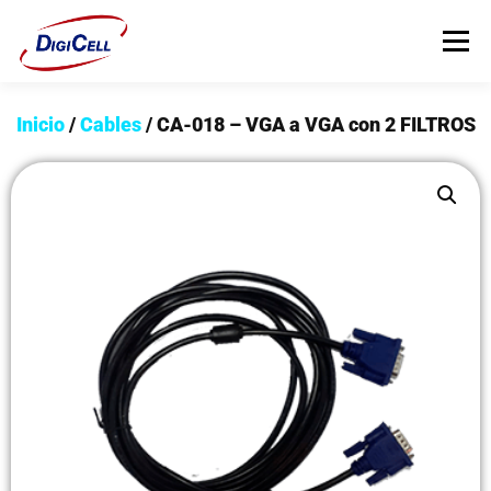
Menú
Inicio
/
Cables
/ CA-018 – VGA a VGA con 2 FILTROS
INICIO
>>> ¡FUNDAS MAGNET! <<<
FUNDAS
TECNOLOGÍA
PROTECTORES
Flip Cover
Trípodes
Soportes
Headsets Gamer