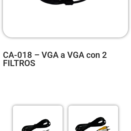
Headsets Inalambricos
Smartwatches
Auriculares TWS
Cargadores
CA-018 – VGA a VGA con 2
Auriculares con Cable
FILTROS
Amplificadores
Cables
PRODUCTOS RELACIONADOS
Aros de luz
Repuestos