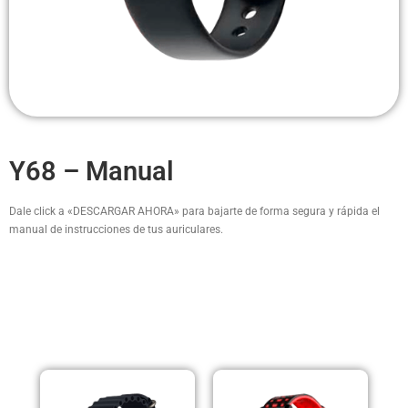
Headsets Inalambricos
Smartwatches
Auriculares TWS
Cargadores
Y68 – Manual
Auriculares con Cable
Amplificadores
Dale click a «DESCARGAR AHORA» para bajarte de forma segura y rápida el
manual de instrucciones de tus auriculares.
Cables
Aros de luz
PRODUCTOS RELACIONADOS
Repuestos