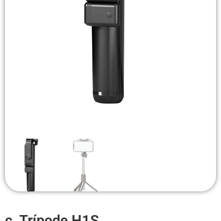
Headsets Inalambricos
Smartwatches
Auriculares TWS
Cargadores
Auriculares con Cable
Amplificadores
Cables
Aros de luz
Repuestos
c. Trípode H1S