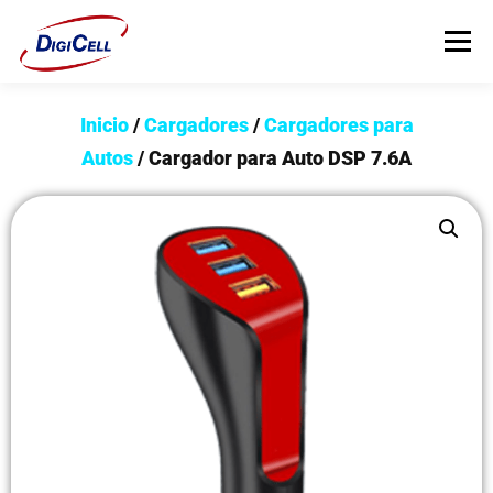
Menú
Inicio
/
Cargadores
/
Cargadores para
INICIO
>>> ¡FUNDAS MAGNET! <<<
FUNDAS
Autos
/ Cargador para Auto DSP 7.6A
TECNOLOGÍA
PROTECTORES
Flip Cover
Trípodes
Soportes
Headsets Gamer