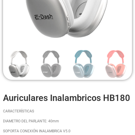
Headsets Inalambricos
Smartwatches
Auriculares TWS
Cargadores
Auriculares con Cable
Amplificadores
Cables
Auriculares Inalambricos HB180
Aros de luz
Repuestos
CARACTERÍSTICAS
DIAMETRO DEL PARLANTE: 40mm
SOPORTA CONEXIÓN INALAMBRICA V5.0