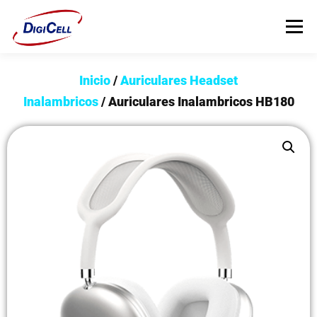
Menú
Inicio
/
Auriculares Headset
INICIO
>>> ¡FUNDAS MAGNET! <<<
FUNDAS
Inalambricos
/ Auriculares Inalambricos HB180
TECNOLOGÍA
PROTECTORES
Flip Cover
Trípodes
Soportes
Headsets Gamer