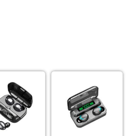
Auriculares con Cable
Amplificadores
Cables
Aros de luz
Repuestos