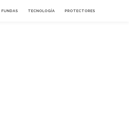
FUNDAS
TECNOLOGÍA
PROTECTORES
Flip Cover
Trípodes
Soportes
Headsets Gamer
Headsets Inalambricos
Smartwatches
Auriculares TWS
Cargadores