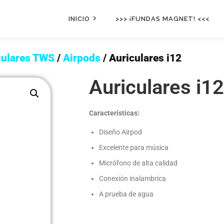
INICIO
>>> ¡FUNDAS MAGNET! <<<
culares TWS
/
Airpods
/ Auriculares i12
Auriculares i12
Características
:
Diseño Airpod
Excelente para música
Micrófono de alta calidad
Conexión inalambrica
A prueba de agua