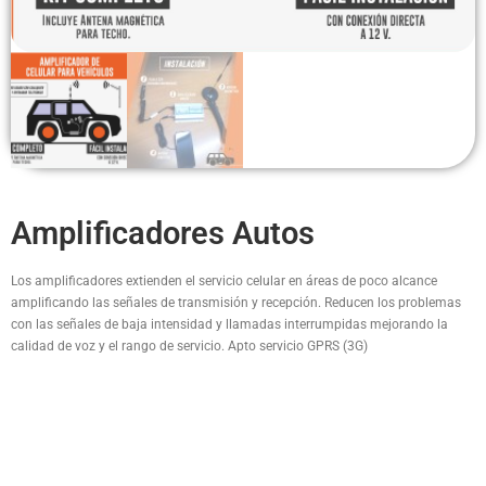
Headsets Inalambricos
Smartwatches
Auriculares TWS
Cargadores
Auriculares con Cable
Amplificadores Autos
Amplificadores
Los amplificadores extienden el servicio celular en áreas de poco alcance
Cables
amplificando las señales de transmisión y recepción. Reducen los problemas
con las señales de baja intensidad y llamadas interrumpidas mejorando la
Aros de luz
calidad de voz y el rango de servicio. Apto servicio GPRS (3G)
Repuestos
PRODUCTOS RELACIONADOS