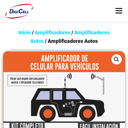
Menú
Inicio
/
Amplificadores
/
Amplificadores
INICIO
>>> ¡FUNDAS MAGNET! <<<
FUNDAS
Autos
/ Amplificadores Autos
TECNOLOGÍA
PROTECTORES
Flip Cover
Trípodes
Soportes
Headsets Gamer