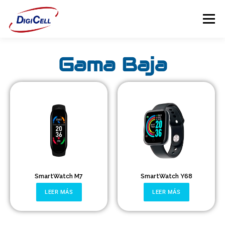
Menú
Gama Baja
INICIO
>>> ¡FUNDAS MAGNET! <<<
FUNDAS
TECNOLOGÍA
PROTECTORES
Flip Cover
Trípodes
SmartWatch M7
SmartWatch Y68
Soportes
LEER MÁS
LEER MÁS
Headsets Gamer