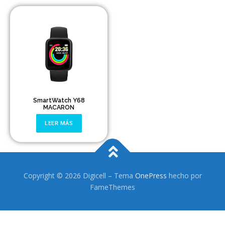
Headsets Inalambricos
Smartwatches
Auriculares TWS
Cargadores
Auriculares con Cable
SmartWatch Y68
MACARON
Amplificadores
LEER MÁS
Cables
Aros de luz
Copyright © 2026 Digicell
–
Tema
OnePress
hecho por
Repuestos
FameThemes