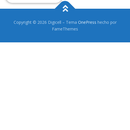
Headsets Inalambricos
Smartwatches
Copyright © 2026 Digicell
–
Tema
OnePress
hecho por
FameThemes
Auriculares TWS
Cargadores
Auriculares con Cable
Amplificadores
Cables
Aros de luz
Repuestos