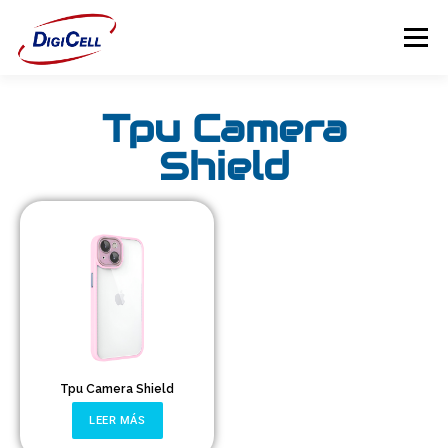
Menú
Tpu Camera
INICIO
>>> ¡FUNDAS MAGNET! <<<
FUNDAS
Shield
TECNOLOGÍA
PROTECTORES
Flip Cover
Trípodes
Soportes
Tpu Camera Shield
Headsets Gamer
LEER MÁS