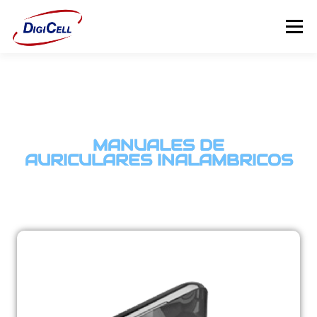
Menú
INICIO
>>> ¡FUNDAS MAGNET! <<<
FUNDAS
TECNOLOGÍA
PROTECTORES
MANUALES DE
Flip Cover
AURICULARES INALAMBRICOS
Trípodes
Soportes
Headsets Gamer