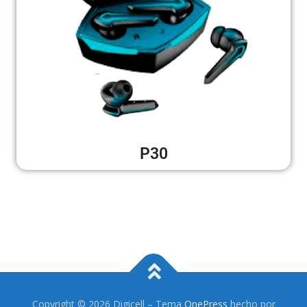
P30
Copyright © 2026 Digicell
–
Tema
OnePress
hecho por