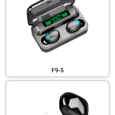
Headsets Inalambricos
Smartwatches
Auriculares TWS
Cargadores
Auriculares con Cable
Amplificadores
F9-5
Cables
Aros de luz
Repuestos